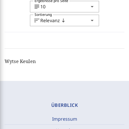
Ergebnisse pro Seite
subject
arrow_drop_down
10
Sortierung
sort
arrow_drop_down
Relevanz
south
Wytse Keulen
ÜBERBLICK
Impressum