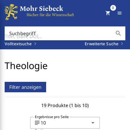
0
shopping_cart
menu
search
Suchbegriff
Volltextsuche
Erweiterte Suche
Theologie
Filter anzeigen
19 Produkte (1 bis 10)
Ergebnisse pro Seite
subject
arrow_drop_down
10