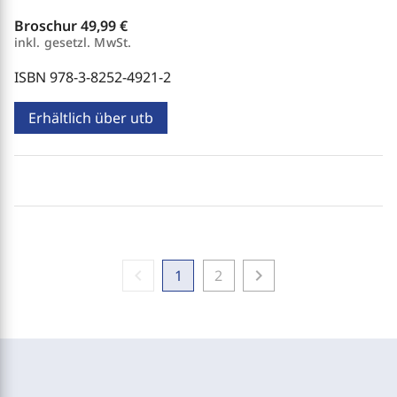
Broschur
49,99 €
inkl. gesetzl. MwSt.
ISBN 978-3-8252-4921-2
Erhältlich über utb
chevron_left
chevron_right
1
2