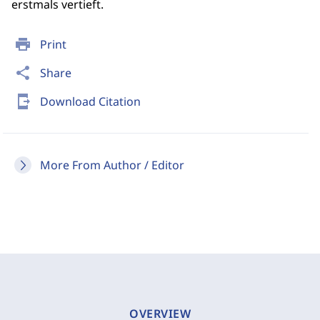
erstmals vertieft.
print
Print
share
Share
send_to_mobile
Download Citation
More From Author / Editor
OVERVIEW