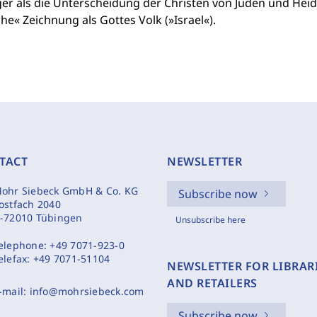
er als die Unterscheidung der Christen von Juden und Heide
he« Zeichnung als Gottes Volk (»Israel«).
TACT
NEWSLETTER
ohr Siebeck GmbH & Co. KG
Subscribe now
ostfach 2040
-72010 Tübingen
Unsubscribe here
elephone:
+49 7071-923-0
elefax:
+49 7071-51104
NEWSLETTER FOR LIBRAR
AND RETAILERS
-mail:
info@mohrsiebeck.com
Subscribe now