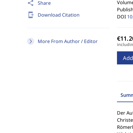
Volume 
share
Share
Publis
send_to_mobile
Download Citation
DOI
10
More From Author / Editor
includi
Add
Summ
Der Auf
Christe
Römerbr