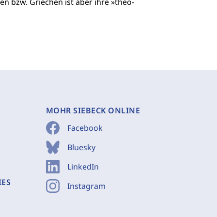
n bzw. Griechen ist aber ihre »theo-
MOHR SIEBECK ONLINE
Facebook
Bluesky
LinkedIn
IES
Instagram