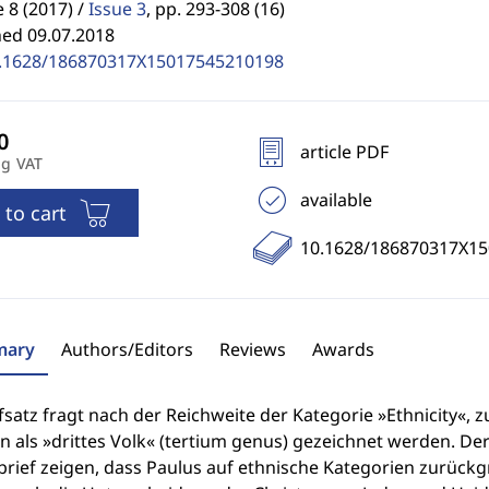
8 (2017) /
Issue 3
,
pp. 293-308 (16)
hed 09.07.2018
.1628/186870317X15017545210198
article PDF
ng VAT
available
 to cart
10.1628/186870317X1
ary
Authors/Editors
Reviews
Awards
satz fragt nach der Reichweite der Kategorie »Ethnicity«, z
n als »drittes Volk« (tertium genus) gezeichnet werden. Der 
ief zeigen, dass Paulus auf ethnische Kategorien zurückgre