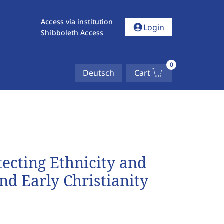
Access via institution
account_circle
Login
Shibboleth Access
0
Deutsch
Cart
ecting Ethnicity and
and Early Christianity