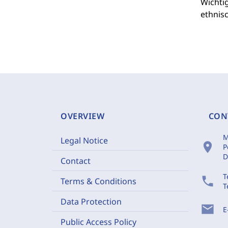
Wichtig
ethnisc
OVERVIEW
CON
M
Legal Notice
location_on
P
D
Contact
T
phone
Terms & Conditions
T
Data Protection
mail
E
Public Access Policy