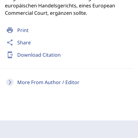
europäischen Handelsgerichts, eines European
Commercial Court, ergänzen sollte.
print
Print
share
Share
send_to_mobile
Download Citation
More From Author / Editor