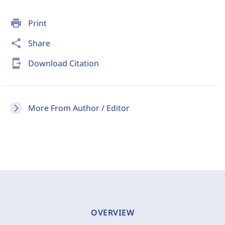
print
Print
share
Share
send_to_mobile
Download Citation
More From Author / Editor
OVERVIEW