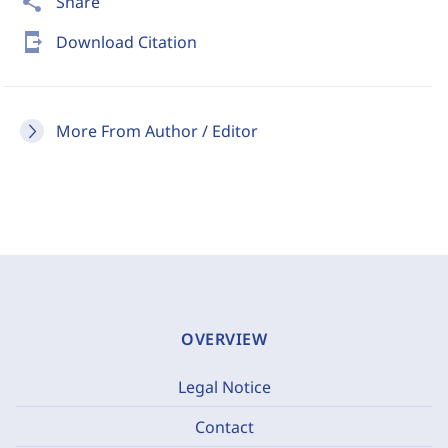
share
Share
send_to_mobile
Download Citation
More From Author / Editor
OVERVIEW
Legal Notice
Contact