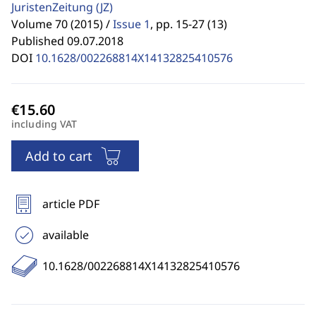
JuristenZeitung
(JZ)
Volume 70 (2015) /
Issue 1
,
pp. 15-27 (13)
Published 09.07.2018
DOI
10.1628/002268814X14132825410576
including VAT
Add to cart
article PDF
available
10.1628/002268814X14132825410576