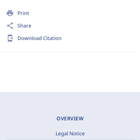
print
Print
share
Share
send_to_mobile
Download Citation
OVERVIEW
Legal Notice