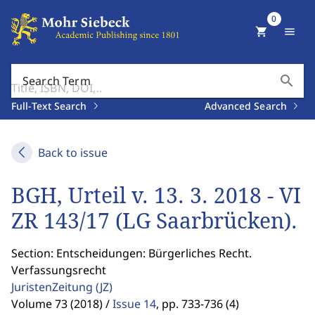
0
shopping_cart
menu
search
Search Term
Full-Text Search
Advanced Search
Back to issue
BGH, Urteil v. 13. 3. 2018 - VI
ZR 143/17 (LG Saarbrücken).
Section: Entscheidungen: Bürgerliches Recht.
Verfassungsrecht
JuristenZeitung
(JZ)
Volume 73 (2018) /
Issue 14
,
pp. 733-736 (4)