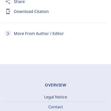
share
Share
send_to_mobile
Download Citation
More From Author / Editor
OVERVIEW
Legal Notice
Contact