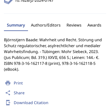
10.1628/jz-2024-0147
Summary
Authors/Editors
Reviews
Awards
Björnstjern Baade: Wahrheit und Recht. Störung und
Schutz regulatorischer, asylrechtlicher und medialer
Wahrheitsfindung. - Tübingen: Mohr Siebeck, 2023.
(Jus Publicum; Bd. 319.) XXVII, 656 S.; Leinen: 144.- €.
ISBN 978-3-16-162117-8 (print), 978-3-16-162118-5
(eBook).
print
Print
share
Share
send_to_mobile
Download Citation