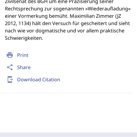
Zivilsenat des BGH um eine Präzisierung seiner
Rechtsprechung zur sogenannten »Wiederaufladung«
einer Vormerkung bemüht. Maximilian Zimmer (JZ
2012, 1134) hält den Versuch für gescheitert und sieht
nach wie vor dogmatische und vor allem praktische
Schwierigkeiten.
print
Print
share
Share
send_to_mobile
Download Citation