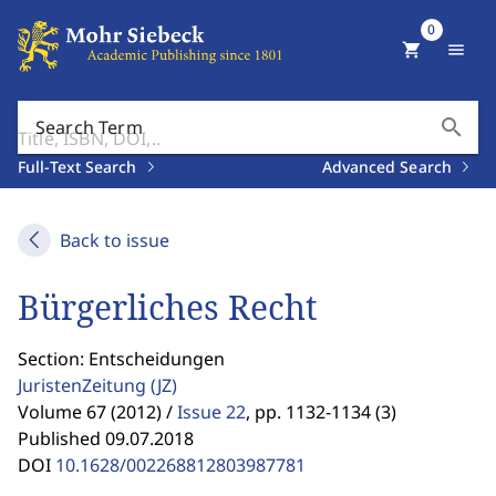
0
shopping_cart
menu
search
Search Term
Full-Text Search
Advanced Search
Back to issue
Bürgerliches Recht
Section: Entscheidungen
JuristenZeitung
(JZ)
Volume 67 (2012) /
Issue 22
,
pp. 1132-1134 (3)
Published 09.07.2018
DOI
10.1628/002268812803987781