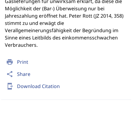
Gaslieferungen für unwirksam erklärt, da diese die
Möglichkeit der (Bar-) Überweisung nur bei
Jahreszahlung eröffnet hat. Peter Rott (JZ 2014, 358)
stimmt zu und erwägt die
Verallgemeinerungsfähigkeit der Begründung im
Sinne eines Leitbilds des einkommensschwachen
Verbrauchers.
print
Print
share
Share
send_to_mobile
Download Citation