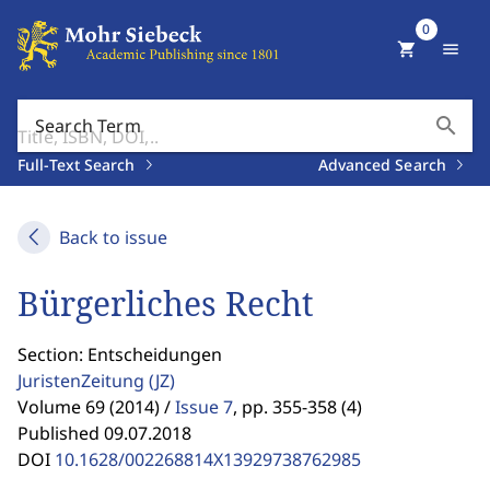
0
shopping_cart
menu
search
Search Term
Full-Text Search
Advanced Search
Back to issue
Bürgerliches Recht
Section: Entscheidungen
JuristenZeitung
(JZ)
Volume 69 (2014) /
Issue 7
,
pp. 355-358 (4)
Published 09.07.2018
DOI
10.1628/002268814X13929738762985