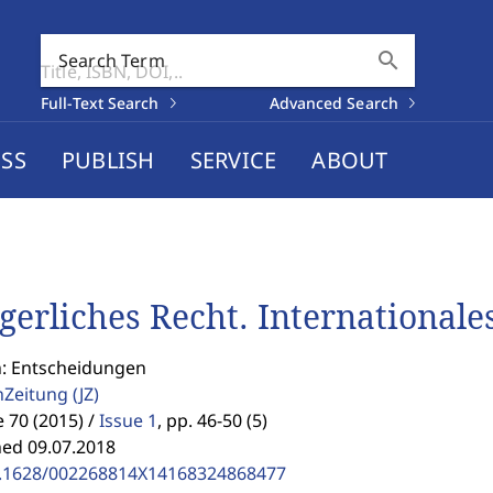
search
Search Term
Full-Text Search
Advanced Search
SS
PUBLISH
SERVICE
ABOUT
gerliches Recht. Internationale
n: Entscheidungen
enZeitung
(JZ)
70 (2015) /
Issue 1
,
pp. 46-50 (5)
hed 09.07.2018
.1628/002268814X14168324868477