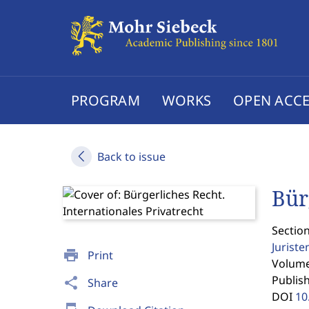
PROGRAM
WORKS
OPEN ACCE
Back to issue
Bür
Sectio
Jurist
print
Print
Volume 
Publis
share
Share
DOI
10