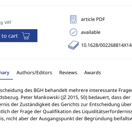
article PDF
ng VAT
available
 to cart
10.1628/002268814X1
ary
Authors/Editors
Reviews
Awards
tscheidung des BGH behandelt mehrere interessante Fragen
dsbezug. Peter Mankowski (JZ 2015, 50) bedauert, dass der
rnis der Zuständigkeit des Gerichts zur Entscheidung über 
tlich der Frage der Qualifikation des Liquiditätserforderni
is, nicht aber der Ausgangspunkt der Begründung beifalls