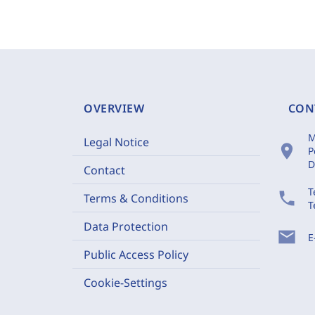
OVERVIEW
CON
M
Legal Notice
location_on
P
D
Contact
T
phone
Terms & Conditions
T
Data Protection
mail
E
Public Access Policy
Cookie-Settings