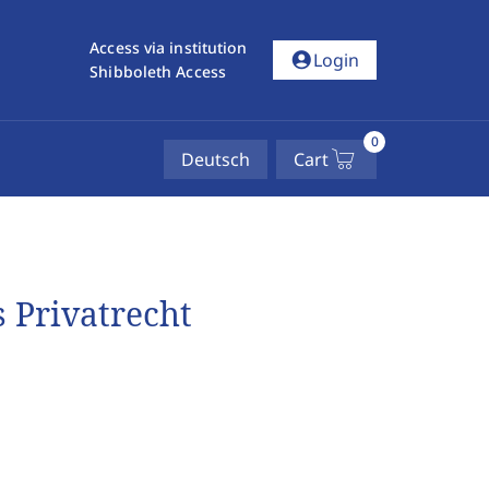
Access via institution
account_circle
Login
Shibboleth Access
0
Deutsch
Cart
s Privatrecht