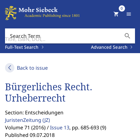
0
shopping_cart
menu
search
Search Term
Full-Text Search
Advanced Search
Back to issue
Bürgerliches Recht.
Urheberrecht
Section: Entscheidungen
JuristenZeitung
(JZ)
Volume 71 (2016) /
Issue 13
,
pp. 685-693 (9)
Published 09.07.2018