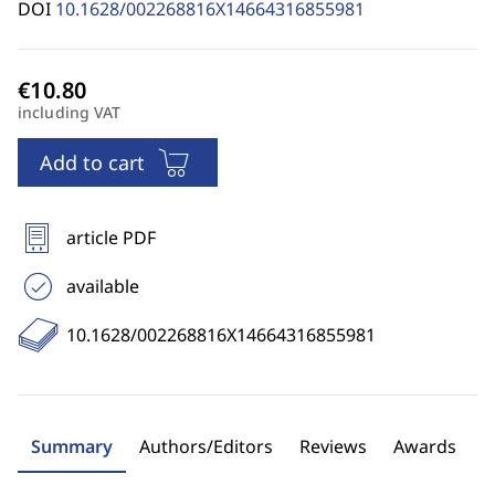
DOI
10.1628/002268816X14664316855981
including VAT
Add to cart
article PDF
available
10.1628/002268816X14664316855981
Summary
Authors/Editors
Reviews
Awards