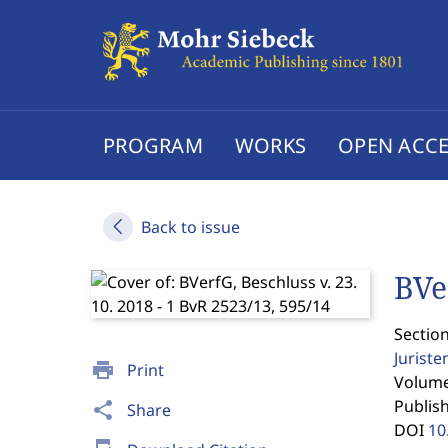
PROGRAM
WORKS
OPEN ACCE
Back to issue
BVe
Sectio
Jurist
print
Print
Volume 
Publis
share
Share
DOI
10