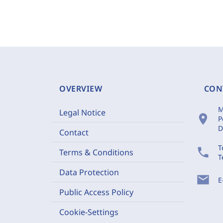
OVERVIEW
CON
M
Legal Notice
location_on
P
D
Contact
T
phone
Terms & Conditions
T
Data Protection
mail
E
Public Access Policy
Cookie-Settings