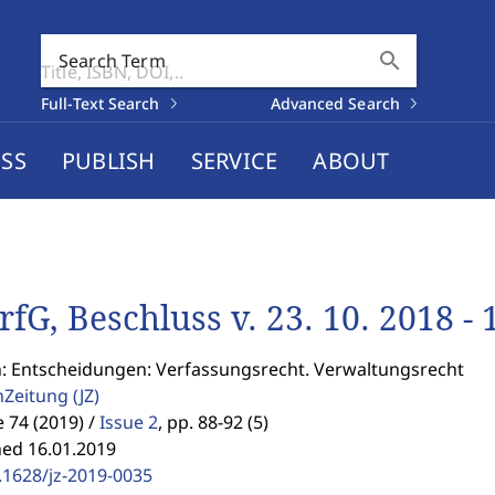
search
Search Term
Full-Text Search
Advanced Search
SS
PUBLISH
SERVICE
ABOUT
rfG, Beschluss v. 23. 10. 2018 -
n: Entscheidungen: Verfassungsrecht. Verwaltungsrecht
enZeitung
(JZ)
74 (2019) /
Issue 2
,
pp. 88-92 (5)
hed 16.01.2019
.1628/jz-2019-0035