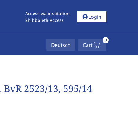
Access via institution
account_circle
Login
Shibboleth Access
0
Deutsch
Cart
 1 BvR 2523/13, 595/14