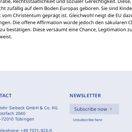
tie, Rechtsstaatlichkeit und sozialer Gerechtigkeit. Diese,
cht zufällig auf dem Boden Europas geboren. Sie sind Kinde
t vom Christentum geprägt ist. Gleichwohl neigt die EU daz
ngen. Die offene Affirmation würde jedoch den säkularen C
zu bestätigen. Diese versäumt eine Chance, Legitimation zu
weist.
TACT
NEWSLETTER
ohr Siebeck GmbH & Co. KG
Subscribe now
ostfach 2040
-72010 Tübingen
Unsubscribe here
elephone:
+49 7071-923-0