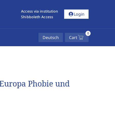
Access via institution
account_circle
Login
Shibboleth Access
0
Deutsch
Cart
n Europa Phobie und