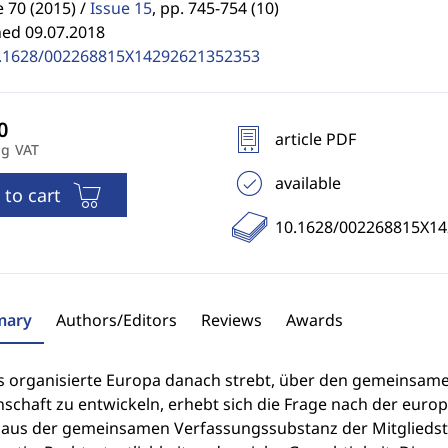
70 (2015) /
Issue 15
,
pp. 745-754 (10)
hed 09.07.2018
.1628/002268815X14292621352353
article PDF
ng VAT
available
 to cart
10.1628/002268815X1
ary
Authors/Editors
Reviews
Awards
as organisierte Europa danach strebt, über den gemeinsame
chaft zu entwickeln, erhebt sich die Frage nach der europäi
t aus der gemeinsamen Verfassungssubstanz der Mitglieds