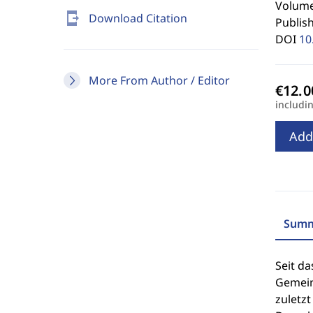
Volume 
send_to_mobile
Download Citation
Publis
DOI
10
More From Author / Editor
includi
Add
Summ
Seit d
Gemeins
zuletz