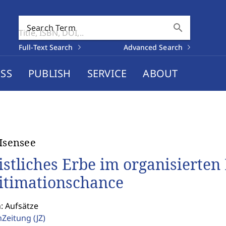
search
Search Term
Full-Text Search
Advanced Search
SS
PUBLISH
SERVICE
ABOUT
 Isensee
istliches Erbe im organisierte
itimationschance
: Aufsätze
enZeitung
(JZ)