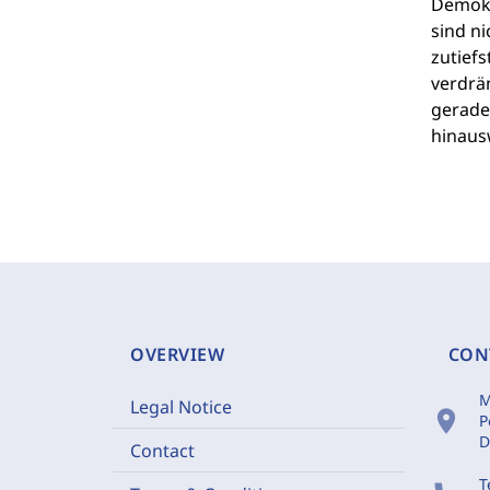
Demokra
sind ni
zutiefs
verdrä
gerade
hinaus
OVERVIEW
CON
M
Legal Notice
location_on
P
D
Contact
T