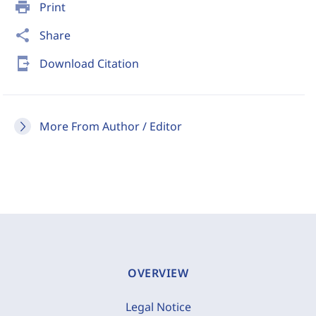
print
Print
share
Share
send_to_mobile
Download Citation
More From Author / Editor
OVERVIEW
Legal Notice