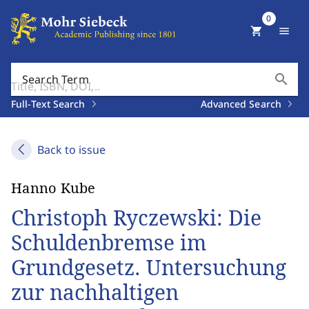
0
shopping_cart
menu
search
Search Term
Full-Text Search
Advanced Search
Back to issue
Hanno Kube
Christoph Ryczewski: Die
Schuldenbremse im
Grundgesetz. Untersuchung
zur nachhaltigen