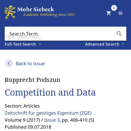
0
shopping_cart
menu
search
Search Term
Full-Text Search
Advanced Search
Back to issue
Rupprecht Podszun
Competition and Data
Section: Articles
Zeitschrift für geistiges Eigentum
(ZGE)
Volume 9 (2017) /
Issue 3
,
pp. 406-410 (5)
Published 09.07.2018