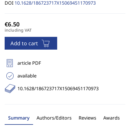
DOI
10.1628/186723717X15069451170973
including VAT
Add to cart
article PDF
available
10.1628/186723717X15069451170973
Summary
Authors/Editors
Reviews
Awards