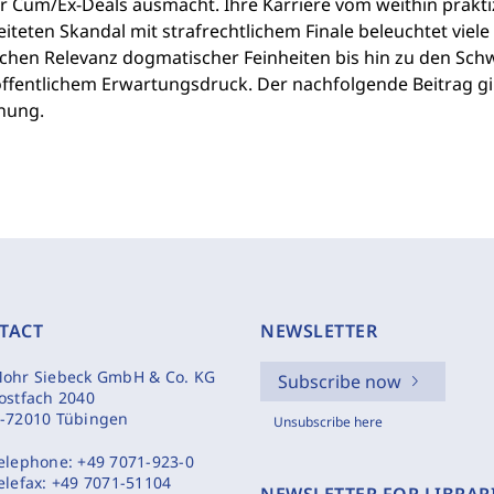
er Cum/Ex-Deals ausmacht. Ihre Karriere vom weithin prakt
iteten Skandal mit strafrechtlichem Finale beleuchtet viele
schen Relevanz dogmatischer Feinheiten bis hin zu den Sch
öffentlichem Erwartungsdruck. Der nachfolgende Beitrag gib
nung.
TACT
NEWSLETTER
ohr Siebeck GmbH & Co. KG
Subscribe now
ostfach 2040
-72010 Tübingen
Unsubscribe here
elephone:
+49 7071-923-0
elefax:
+49 7071-51104