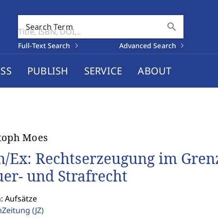
search
Search Term
Full-Text Search
Advanced Search
SS
PUBLISH
SERVICE
ABOUT
toph Moes
/Ex: Rechtserzeugung im Grenzg
uer- und Strafrecht
: Aufsätze
enZeitung
(JZ)