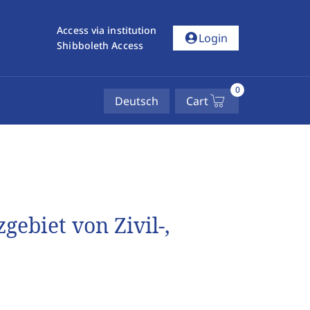
Access via institution
account_circle
Login
Shibboleth Access
0
Deutsch
Cart
ebiet von Zivil-,