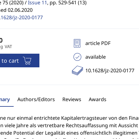
75 (2020) /
Issue 11
,
pp. 529-541 (13)
hed 02.06.2020
.1628/jz-2020-0177
article PDF
ng VAT
available
 to cart
10.1628/jz-2020-0177
ary
Authors/Editors
Reviews
Awards
ne nur einmal entrichtete Kapitalertragsteuer von den Fina
n viele Jahre als vertretbare Rechtsauffassung mit Aussicht a
ende Potential der Legalität eines offensichtlich illegitim