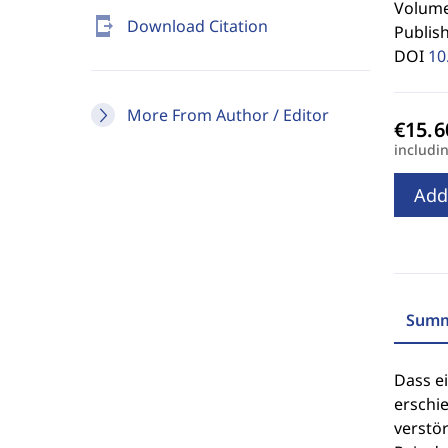
Volume 
send_to_mobile
Download Citation
Publis
DOI
10
More From Author / Editor
includi
Add
Summ
Dass ei
erschie
verstör