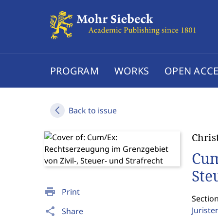
PROGRAM
WORKS
OPEN ACCE
Back to issue
Chris
Cum
Ste
print
Print
Section
Jurist
share
Share