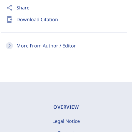
share
Share
send_to_mobile
Download Citation
More From Author / Editor
OVERVIEW
Legal Notice