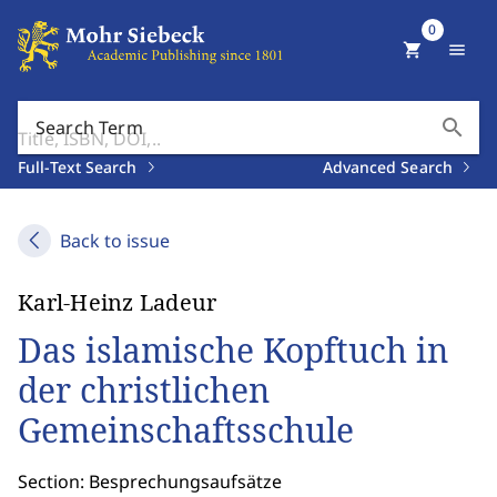
0
shopping_cart
menu
search
Search Term
Full-Text Search
Advanced Search
Back to issue
Karl-Heinz Ladeur
Das islamische Kopftuch in
der christlichen
Gemeinschaftsschule
Section: Besprechungsaufsätze