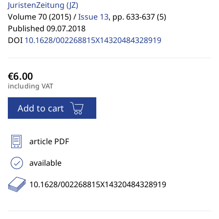
JuristenZeitung
(JZ)
Volume 70 (2015) /
Issue 13
,
pp. 633-637 (5)
Published 09.07.2018
DOI
10.1628/002268815X14320484328919
including VAT
Add to cart
article PDF
available
10.1628/002268815X14320484328919