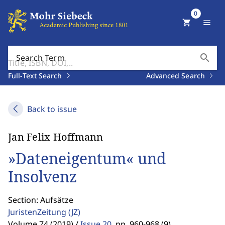
0
shopping_cart
menu
search
Search Term
Full-Text Search
Advanced Search
Back to issue
Jan Felix Hoffmann
»Dateneigentum« und
Insolvenz
Section: Aufsätze
JuristenZeitung
(JZ)
Volume 74 (2019) /
Issue 20
,
pp. 960-968 (9)