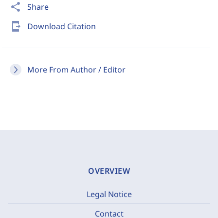
share
Share
send_to_mobile
Download Citation
More From Author / Editor
OVERVIEW
Legal Notice
Contact