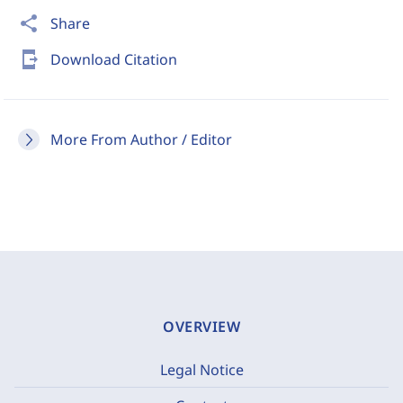
share
Share
send_to_mobile
Download Citation
More From Author / Editor
OVERVIEW
Legal Notice