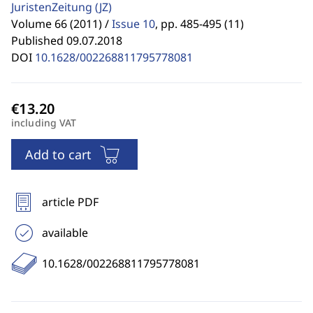
JuristenZeitung
(JZ)
Volume 66 (2011) /
Issue 10
,
pp. 485-495 (11)
Published 09.07.2018
DOI
10.1628/002268811795778081
including VAT
Add to cart
article PDF
available
10.1628/002268811795778081