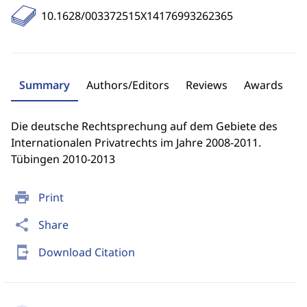
10.1628/003372515X14176993262365
Summary
Authors/Editors
Reviews
Awards
Die deutsche Rechtsprechung auf dem Gebiete des
Internationalen Privatrechts im Jahre 2008-2011.
Tübingen 2010-2013
print
Print
share
Share
send_to_mobile
Download Citation