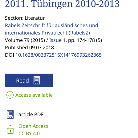
2011. Tübingen 2010-2013
Section: Literatur
Rabels Zeitschrift für ausländisches und
internationales Privatrecht
(RabelsZ)
Volume 79 (2015) /
Issue 1
,
pp. 174-178 (5)
Published 09.07.2018
DOI
10.1628/003372515X14176993262365
Read
Access available
article PDF
Open Access
CC BY 4.0