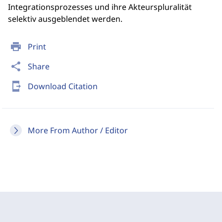
Integrationsprozesses und ihre Akteurspluralität
selektiv ausgeblendet werden.
print
Print
share
Share
send_to_mobile
Download Citation
More From Author / Editor