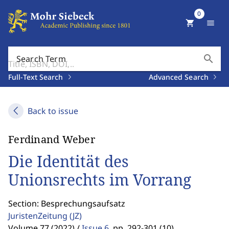
0
shopping_cart
menu
search
Search Term
Full-Text Search
Advanced Search
Back to issue
Ferdinand Weber
Die Identität des
Unionsrechts im Vorrang
Section: Besprechungsaufsatz
JuristenZeitung
(JZ)
Volume 77 (2022) /
Issue 6
,
pp. 292-301 (10)