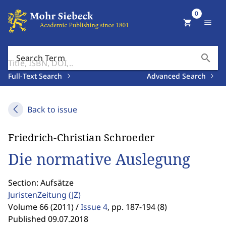
0
shopping_cart
menu
search
Search Term
Full-Text Search
Advanced Search
Back to issue
Friedrich-Christian Schroeder
Die normative Auslegung
Section: Aufsätze
JuristenZeitung
(JZ)
Volume 66 (2011) /
Issue 4
,
pp. 187-194 (8)
Published 09.07.2018