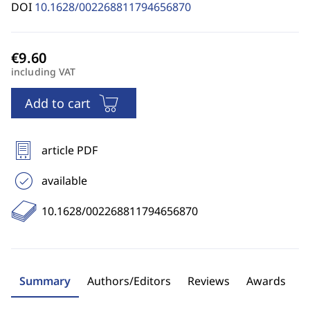
DOI
10.1628/002268811794656870
including VAT
Add to cart
article PDF
available
10.1628/002268811794656870
Summary
Authors/Editors
Reviews
Awards