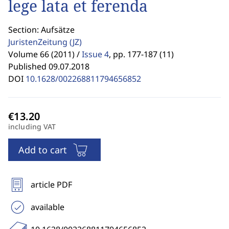
lege lata et ferenda
Section: Aufsätze
JuristenZeitung
(JZ)
Volume 66 (2011) /
Issue 4
,
pp. 177-187 (11)
Published 09.07.2018
DOI
10.1628/002268811794656852
including VAT
Add to cart
article PDF
available