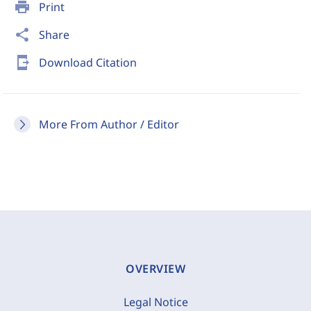
print
Print
share
Share
send_to_mobile
Download Citation
More From Author / Editor
OVERVIEW
Legal Notice