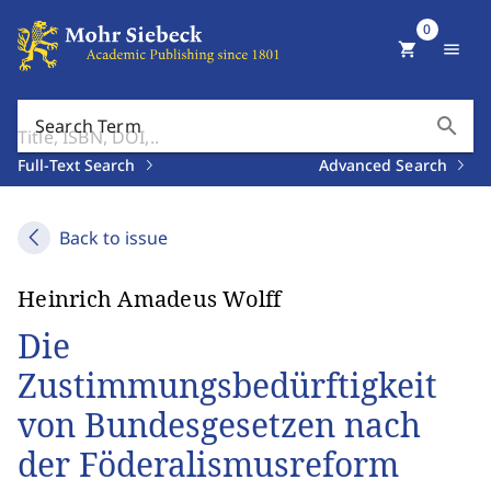
0
shopping_cart
menu
search
Search Term
Full-Text Search
Advanced Search
Back to issue
Heinrich Amadeus Wolff
Die
Zustimmungsbedürftigkeit
von Bundesgesetzen nach
der Föderalismusreform