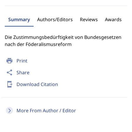
Summary
Authors/Editors
Reviews
Awards
Die Zustimmungsbedürftigkeit von Bundesgesetzen
nach der Föderalismusreform
print
Print
share
Share
send_to_mobile
Download Citation
More From Author / Editor