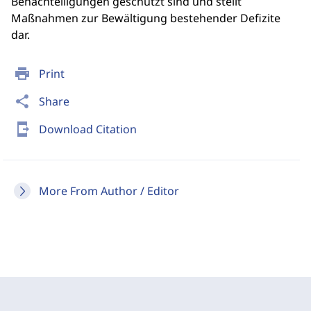
Benachteiligungen geschützt sind und stellt
Maßnahmen zur Bewältigung bestehender Defizite
dar.
print
Print
share
Share
send_to_mobile
Download Citation
More From Author / Editor