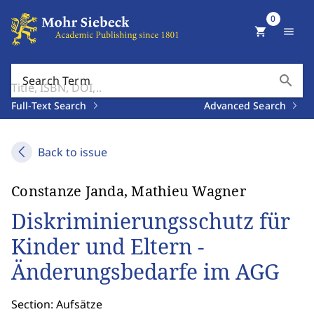
0
shopping_cart
menu
search
Search Term
Full-Text Search
Advanced Search
Back to issue
Constanze Janda, Mathieu Wagner
Diskriminierungsschutz für
Kinder und Eltern -
Änderungsbedarfe im AGG
Section: Aufsätze