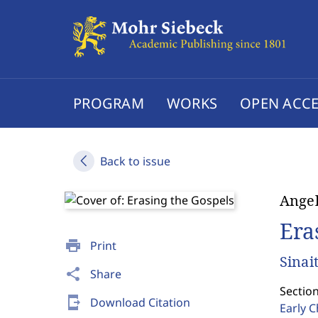
PROGRAM
WORKS
OPEN ACCE
Back to issue
Angel
Era
print
Print
Sinai
share
Share
Section
send_to_mobile
Download Citation
Early C