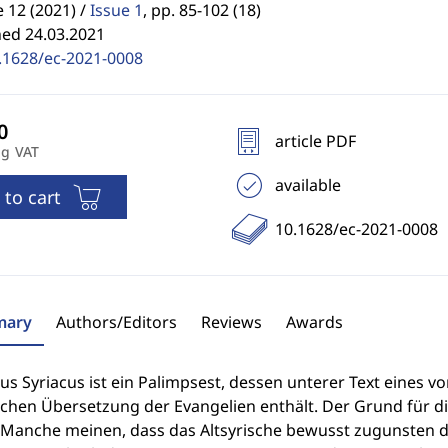
12 (2021) /
Issue 1
,
pp. 85-102 (18)
hed 24.03.2021
.1628/ec-2021-0008
article PDF
ng VAT
available
 to cart
10.1628/ec-2021-0008
ary
Authors/Editors
Reviews
Awards
cus Syriacus ist ein Palimpsest, dessen unterer Text eines 
schen Übersetzung der Evangelien enthält. Der Grund für di
. Manche meinen, dass das Altsyrische bewusst zugunsten 