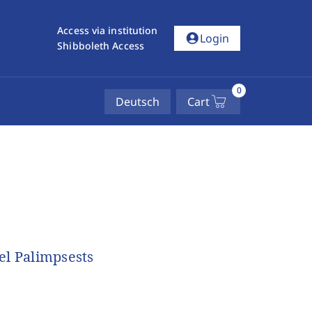
Access via institution
account_circle
Login
Shibboleth Access
0
Deutsch
Cart
el Palimpsests