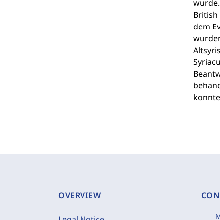
wurde.
British
dem Ev
wurden
Altsyri
Syriacu
Beantwo
behand
konnte
OVERVIEW
CON
M
Legal Notice