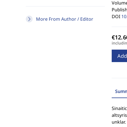
Volume 
Publis
DOI
10
More From Author / Editor
includi
Add
Summ
Sinaiti
altsyri
unklar