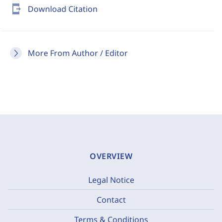
send_to_mobile
Download Citation
More From Author / Editor
OVERVIEW
Legal Notice
Contact
Terms & Conditions