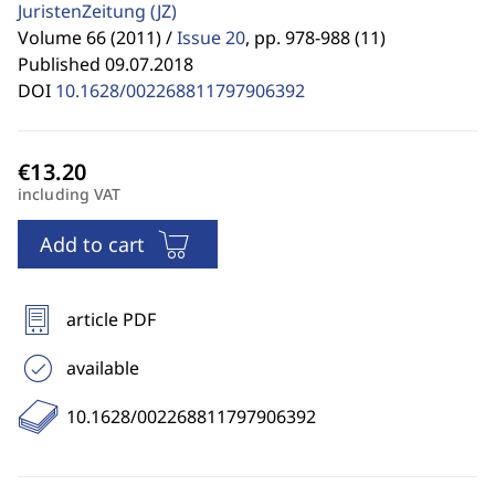
JuristenZeitung
(JZ)
Volume 66 (2011) /
Issue 20
,
pp. 978-988 (11)
Published 09.07.2018
DOI
10.1628/002268811797906392
including VAT
Add to cart
article PDF
available
10.1628/002268811797906392