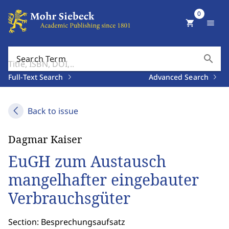
0
shopping_cart
menu
search
Search Term
Full-Text Search
Advanced Search
Back to issue
Dagmar Kaiser
EuGH zum Austausch
mangelhafter eingebauter
Verbrauchsgüter
Section: Besprechungsaufsatz