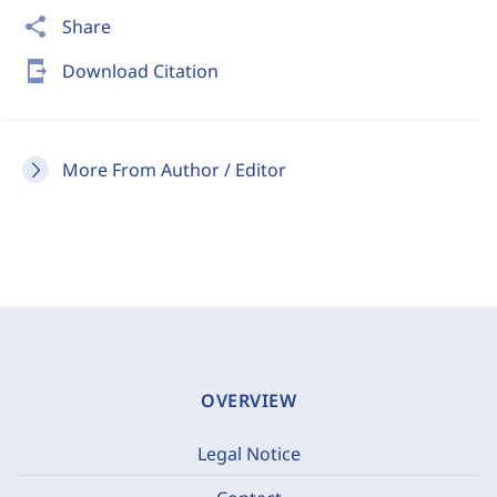
share
Share
send_to_mobile
Download Citation
More From Author / Editor
OVERVIEW
Legal Notice