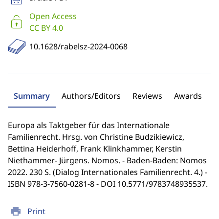
Open Access
CC BY 4.0
10.1628/rabelsz-2024-0068
Summary
Authors/Editors
Reviews
Awards
Europa als Taktgeber für das Internationale
Familienrecht. Hrsg. von Christine Budzikiewicz,
Bettina Heiderhoff, Frank Klinkhammer, Kerstin
Niethammer- Jürgens. Nomos. - Baden-Baden: Nomos
2022. 230 S. (Dialog Internationales Familienrecht. 4.) -
ISBN 978-3-7560-0281-8 - DOI 10.5771/9783748935537.
print
Print