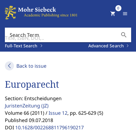
0
shopping_cart
menu
search
Search Term
Full-Text Search
Advanced Search
Back to issue
Europarecht
Section: Entscheidungen
JuristenZeitung
(JZ)
Volume 66 (2011) /
Issue 12
,
pp. 625-629 (5)
Published 09.07.2018
DOI
10.1628/002268811796190217