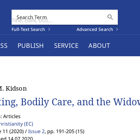
search
Search Term
Full-Text Search
Advanced Search
SS
PUBLISH
SERVICE
ABOUT
. Kidson
ting, Bodily Care, and the Wido
: Articles
hristianity
(EC)
11 (2020) /
Issue 2
,
pp. 191-205 (15)
hed 14.07.2020