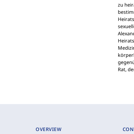
zu heir
bestimm
Heirat
sexuell
Alexand
Heirat
Medizi
körper
gegenü
Rat, de
OVERVIEW
CON