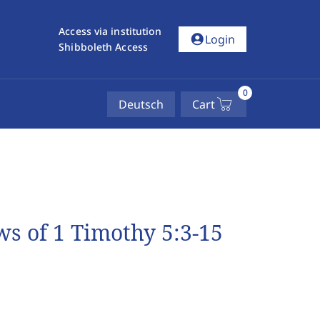
Access via institution
account_circle
Login
Shibboleth Access
0
Deutsch
Cart
ws of 1 Timothy 5:3-15