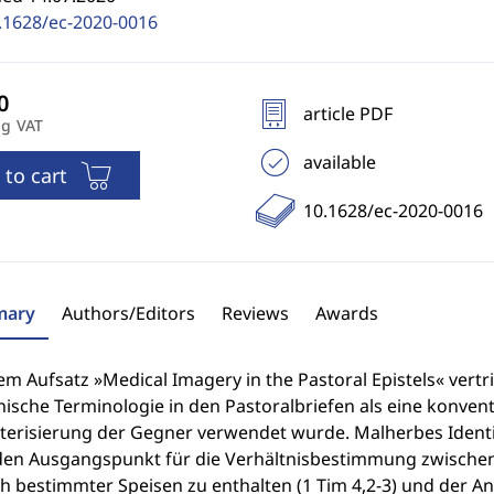
.1628/ec-2020-0016
article PDF
ng VAT
available
 to cart
10.1628/ec-2020-0016
ary
Authors/Editors
Reviews
Awards
em Aufsatz »Medical Imagery in the Pastoral Epistels« vert
ische Terminologie in den Pastoralbriefen als eine konven
terisierung der Gegner verwendet wurde. Malherbes Identi
 den Ausgangspunkt für die Verhältnisbestimmung zwischen 
ch bestimmter Speisen zu enthalten (1 Tim 4,2-3) und der 