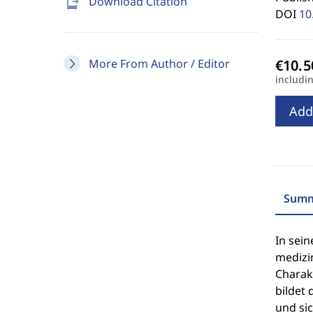
send_to_mobile
Download Citation
DOI
10
More From Author / Editor
includi
Add
Summ
In sein
medizin
Charak
bildet
und si