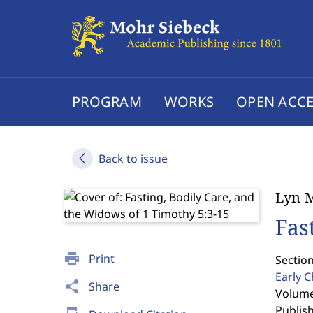
PROGRAM
WORKS
OPEN ACCE
Back to issue
Lyn M
Fas
print
Print
Section
Early C
share
Share
Volume 
Publis