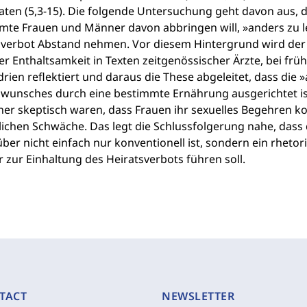
aten (5,3-15). Die folgende Untersuchung geht davon aus, 
te Frauen und Männer davon abbringen will, »anders zu leh
sverbot Abstand nehmen. Vor diesem Hintergrund wird d
er Enthaltsamkeit in Texten zeitgenössischer Ärzte, bei früh
rien reflektiert und daraus die These abgeleitet, dass die 
swunsches durch eine bestimmte Ernährung ausgerichtet ist
ner skeptisch waren, dass Frauen ihr sexuelles Begehren k
lichen Schwäche. Das legt die Schlussfolgerung nahe, das
ber nicht einfach nur konventionell ist, sondern ein rheto
r zur Einhaltung des Heiratsverbots führen soll.
TACT
NEWSLETTER