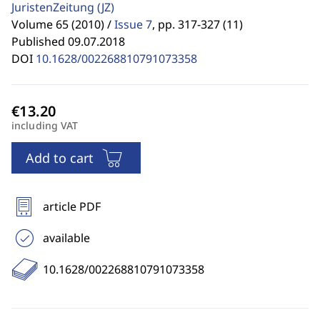
JuristenZeitung
(JZ)
Volume 65 (2010) /
Issue 7
,
pp. 317-327 (11)
Published 09.07.2018
DOI
10.1628/002268810791073358
including VAT
Add to cart
article PDF
available
10.1628/002268810791073358