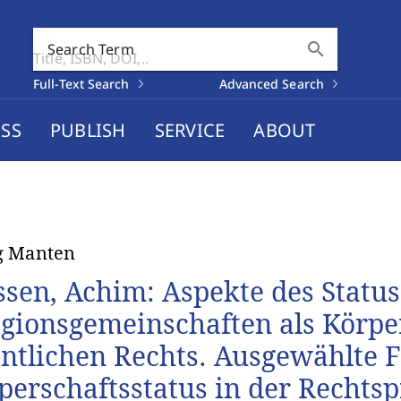
search
Search Term
Full-Text Search
Advanced Search
SS
PUBLISH
SERVICE
ABOUT
g Manten
ssen, Achim: Aspekte des Statu
igionsgemeinschaften als Körpe
entlichen Rechts. Ausgewählte F
perschaftsstatus in der Rechtsp