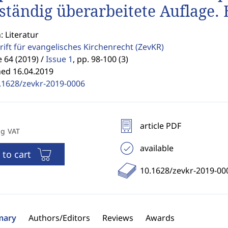
lständig überarbeitete Auflage
: Literatur
rift für evangelisches Kirchenrecht
(ZevKR)
64 (2019) /
Issue 1
,
pp. 98-100 (3)
hed 16.04.2019
.1628/zevkr-2019-0006
article PDF
ng VAT
available
 to cart
10.1628/zevkr-2019-00
ary
Authors/Editors
Reviews
Awards