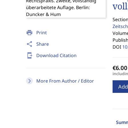
vol
Section
Zeitsch
print
Print
Volume 
Publis
share
Share
DOI
10
send_to_mobile
Download Citation
includi
More From Author / Editor
Add
Summ