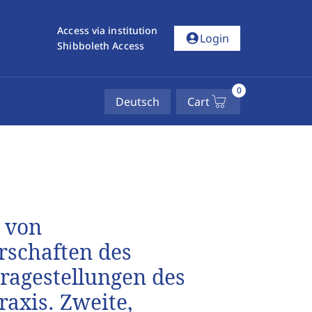
Access via institution
account_circle
Login
Shibboleth Access
0
Deutsch
Cart
s von
rschaften des
ragestellungen des
raxis. Zweite,