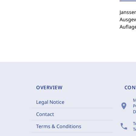
Jansse
Ausgewä
Auflage
OVERVIEW
CON
M
Legal Notice
location_on
P
D
Contact
T
phone
Terms & Conditions
T