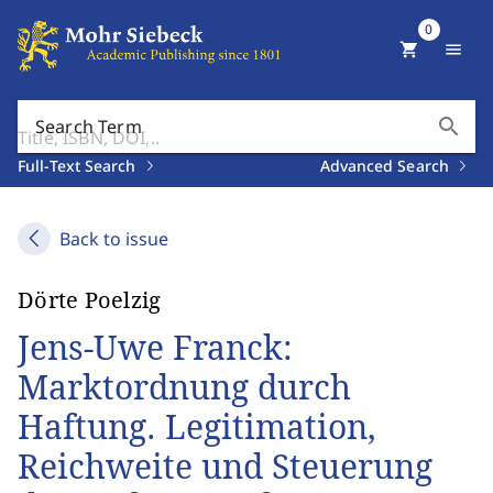
0
shopping_cart
menu
search
Search Term
Full-Text Search
Advanced Search
Back to issue
Dörte Poelzig
Jens-Uwe Franck:
Marktordnung durch
Haftung. Legitimation,
Reichweite und Steuerung