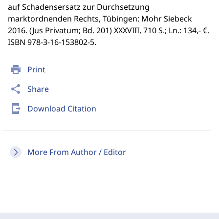
auf Schadensersatz zur Durchsetzung
marktordnenden Rechts, Tübingen: Mohr Siebeck
2016. (Jus Privatum; Bd. 201) XXXVIII, 710 S.; Ln.: 134,- €.
ISBN 978-3-16-153802-5.
print
Print
share
Share
send_to_mobile
Download Citation
More From Author / Editor