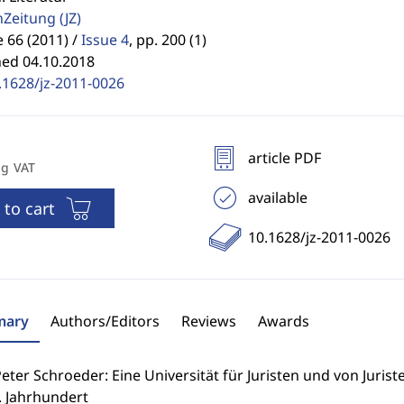
enZeitung
(JZ)
66 (2011) /
Issue 4
,
pp. 200 (1)
hed 04.10.2018
.1628/jz-2011-0026
article PDF
ng VAT
available
 to cart
10.1628/jz-2011-0026
ary
Authors/Editors
Reviews
Awards
eter Schroeder: Eine Universität für Juristen und von Juriste
. Jahrhundert