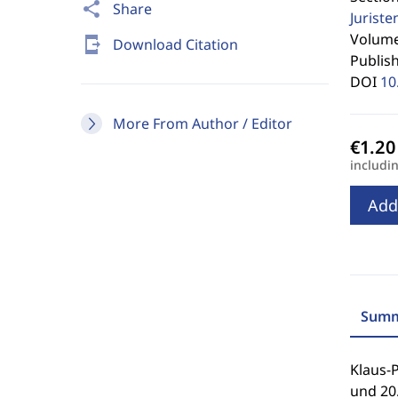
share
Share
Jurist
Volume 
send_to_mobile
Download Citation
Publis
DOI
10
More From Author / Editor
includi
Add
Summ
Klaus-P
und 20