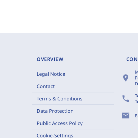
OVERVIEW
CON
M
Legal Notice
location_on
P
D
Contact
T
phone
Terms & Conditions
T
Data Protection
mail
E
Public Access Policy
Cookie-Settings