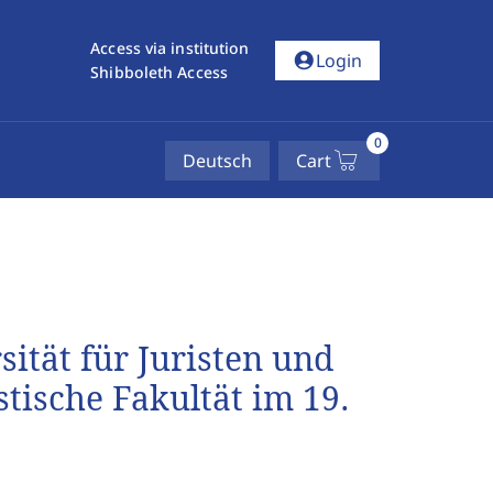
Access via institution
account_circle
Login
Shibboleth Access
0
Deutsch
Cart
sität für Juristen und
stische Fakultät im 19.