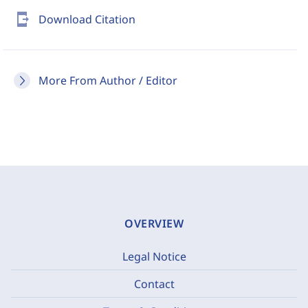
send_to_mobile
Download Citation
More From Author / Editor
OVERVIEW
Legal Notice
Contact