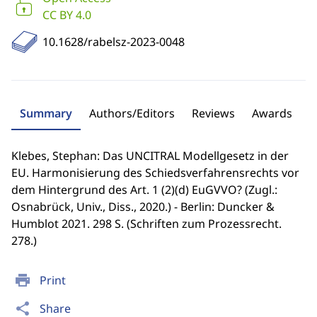
CC BY 4.0
10.1628/rabelsz-2023-0048
Summary
Authors/Editors
Reviews
Awards
Klebes, Stephan: Das UNCITRAL Modellgesetz in der
EU. Harmonisierung des Schiedsverfahrensrechts vor
dem Hintergrund des Art. 1 (2)(d) EuGVVO? (Zugl.:
Osnabrück, Univ., Diss., 2020.) - Berlin: Duncker &
Humblot 2021. 298 S. (Schriften zum Prozessrecht.
278.)
print
Print
share
Share