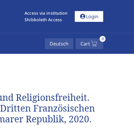
Access via institution
account_circle
Login
Shibboleth Access
0
Deutsch
Cart
nd Religionsfreiheit.
 Dritten Französischen
marer Republik, 2020.