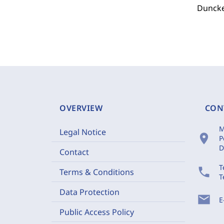
Duncke
OVERVIEW
CON
M
Legal Notice
location_on
P
D
Contact
T
phone
Terms & Conditions
T
Data Protection
mail
E
Public Access Policy