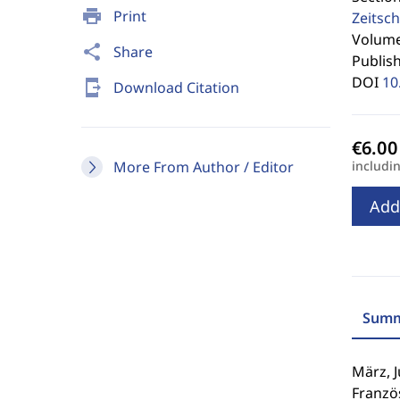
print
Print
Zeitsch
Volume 
share
Share
Publis
DOI
10
send_to_mobile
Download Citation
More From Author / Editor
includi
Add
Summ
März, J
Französ