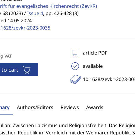
rift für evangelisches Kirchenrecht
(ZevKR)
68 (2023) /
Issue 4
,
pp. 426-428 (3)
hed 14.05.2024
.1628/zevkr-2023-0035
article PDF
ng VAT
available
 to cart
10.1628/zevkr-2023-00
ary
Authors/Editors
Reviews
Awards
ulian: Zwischen Laizismus und Religionsfreiheit. Das Religi
ischen Republik im Vergleich mit der Weimarer Republik. Sc