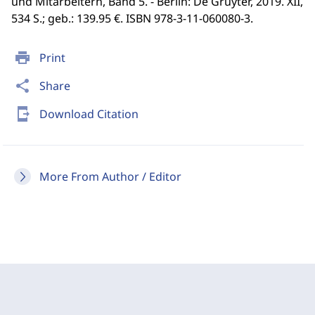
und Mitarbeitern, Band 5. - Berlin: De Gruyter, 2019. XII,
534 S.; geb.: 139.95 €. ISBN 978-3-11-060080-3.
print
Print
share
Share
send_to_mobile
Download Citation
More From Author / Editor