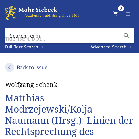
0
shopping_cart
menu
search
Search Term
Full-Text Search
Advanced Search
Back to issue
Wolfgang Schenk
Matthias
Modrzejewski/Kolja
Naumann (Hrsg.): Linien der
Rechtsprechung des