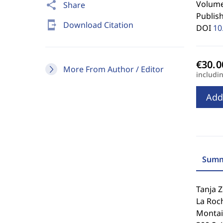
Volume 
share
Share
Publis
send_to_mobile
Download Citation
DOI
10
More From Author / Editor
includi
Add
Summ
Tanja 
La Roch
Montaig