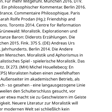
en. Für mehr Mitgefühl. München 2016. DTV.
z. Ein philosophischer Kommentar. Berlin 2016.
tolérance. Commentaire Philosophique. Paris
arah Rolfe Prodan (Hg.): Friendship and
ions. Toronto 2014. Centre for Reformation
Grünewald: Moralistik. Explorationen und
stanze Baron: Diderots Erzählungen. Die
en 2015. Fink. 375 S. (DE) Andreas Urs
 Jahrhunderts. Berlin 2014. Die Andere
den Menschen. Moralistik und Aphorismus in
istisches Spiel - spielerische Moralistik. Das
. IX 273. (MH) Michel Houellebecq: En
(EPS) Moralisten haben einen zweifelhaften
als Außenseiter im akademischen Betrieb, als
ch - so gesehen - eine langausgezogene Linie
eilen den Schulterschluss gesucht, vor
uer etwa macht sie zu Geschwistern im Geiste
eit. Neuere Literatur zur Moralistik will
er modernen Welt sei schließlich kein