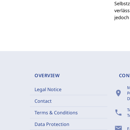
Selbstz
verläs
jedoch 
OVERVIEW
CON
M
Legal Notice
location_on
P
D
Contact
T
phone
Terms & Conditions
T
Data Protection
mail
E