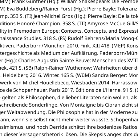
 (MM) Frank Günther (Hg.): William Shakespeare: Die Fremd
FM) Eva Buddeberg/Rainer Forst (Hg.): Pierre Bayle: Toleran
p. 353 S. (TI) Jean-Michel Gros (Hg.): Pierre Bayle: De la 
ditions Honoré Champion. 358 S. (TII) Amyrose McCue Gill/S
lity in Premodern Europe: Contexts, Concepts, and Express
naissance Studies. 318 S. (FS) Rudolf Behrens/Maria Moog-
ktiven. Paderborn/München 2010. Fink. XIII 418. (MEP) Kon
tergeschichte als Medium der Aufklärung. Paderborn/Münch
(Hg.): Charles-Augustin Sainte-Beuve: Menschen des XVIII.
thek. 421 S. (SB) Ralph-Rainer Wuthenow: Wahrheiten über 
 Heidelberg 2016. Winter. 165 S. (WüM) Sandra Berger: Moral
erk von Michel Houellebecq. Wiesbaden 2014. Harrassowitz
e de Schopenhauer. Paris 2017. Éditions de L'Herne. 91 S. 
e gelten als Philosophen, die lieber Literaten sein wollen, 
schreibende Sonderlinge. Von Montaigne bis Cioran zieht si
ger Weltabwendung. Die Philosophie hat in der Moderne zuw
dann, wenn sie selbst nicht mehr weiter wusste. Schopenha
simismus, und noch Derrida schätzt ihre bodenlose Ratlosigk
n dieser Versagensrhetorik lösen. Die Skepsis angesichts d