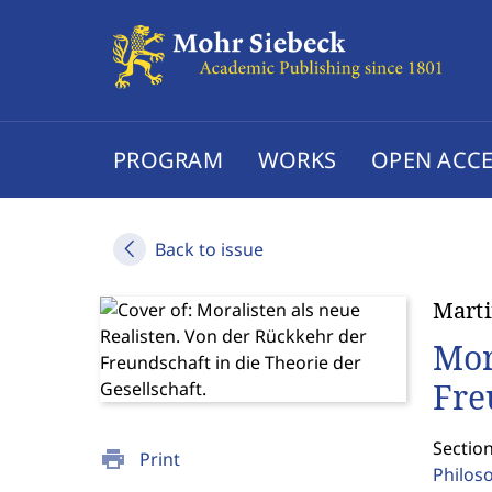
PROGRAM
WORKS
OPEN ACCE
Back to issue
Mart
Mor
Fre
Section
print
Print
Philos