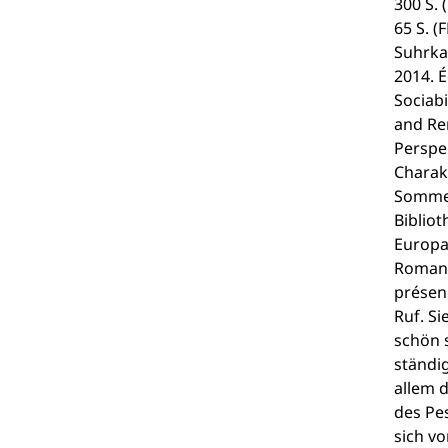
300 S.
65 S. (
Suhrkam
2014. É
Sociabi
and Re
Perspe
Charak
Sommer 
Biblio
Europa.
Romanw
présenc
Ruf. Si
schön 
ständi
allem 
des Pes
sich vo