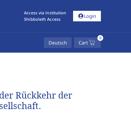
Access via institution
account_circle
Login
Shibboleth Access
0
Deutsch
Cart
 der Rückkehr der
ellschaft.