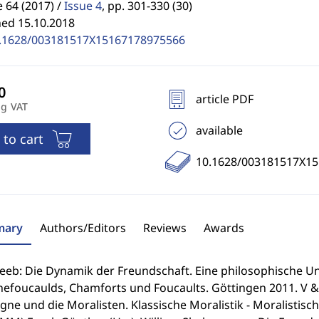
64 (2017) /
Issue 4
,
pp. 301-330 (30)
hed 15.10.2018
.1628/003181517X15167178975566
article PDF
ng VAT
available
 to cart
10.1628/003181517X1
ary
Authors/Editors
Reviews
Awards
Zeeb: Die Dynamik der Freundschaft. Eine philosophische 
efoucaulds, Chamforts und Foucaults. Göttingen 2011. V &am
ne und die Moralisten. Klassische Moralistik - Moralistisc