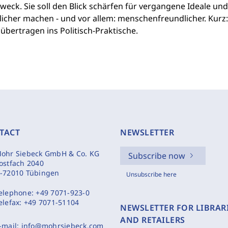
weck. Sie soll den Blick schärfen für vergangene Ideale un
slicher machen - und vor allem: menschenfreundlicher. Kur
übertragen ins Politisch-Praktische.
TACT
NEWSLETTER
ohr Siebeck GmbH & Co. KG
Subscribe now
ostfach 2040
-72010 Tübingen
Unsubscribe here
elephone:
+49 7071-923-0
elefax:
+49 7071-51104
NEWSLETTER FOR LIBRAR
AND RETAILERS
-mail:
info@mohrsiebeck.com