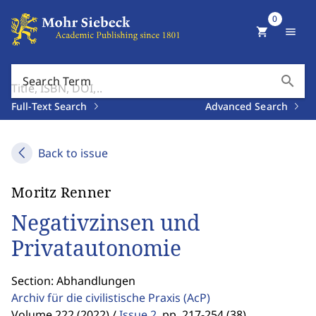
0
shopping_cart
menu
search
Search Term
Full-Text Search
Advanced Search
Back to issue
Moritz Renner
Negativzinsen und
Privatautonomie
Section: Abhandlungen
Archiv für die civilistische Praxis
(AcP)
Volume 222 (2022) /
Issue 2
,
pp. 217-254 (38)