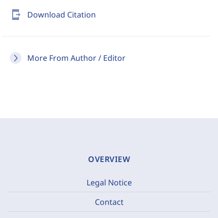
send_to_mobile
Download Citation
More From Author / Editor
OVERVIEW
Legal Notice
Contact