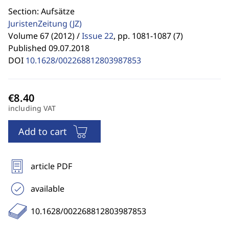
Section: Aufsätze
JuristenZeitung
(JZ)
Volume 67 (2012) /
Issue 22
,
pp. 1081-1087 (7)
Published 09.07.2018
DOI
10.1628/002268812803987853
including VAT
Add to cart
article PDF
available
10.1628/002268812803987853