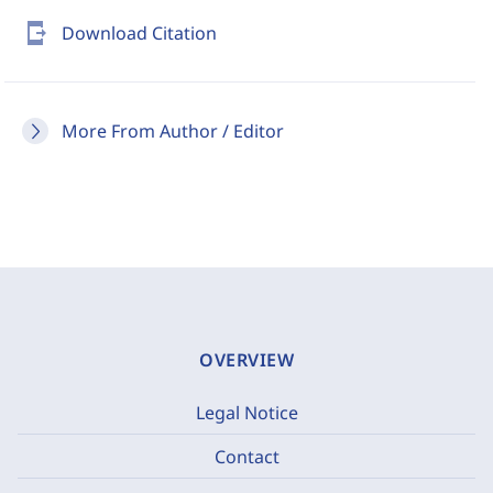
send_to_mobile
Download Citation
More From Author / Editor
OVERVIEW
Legal Notice
Contact