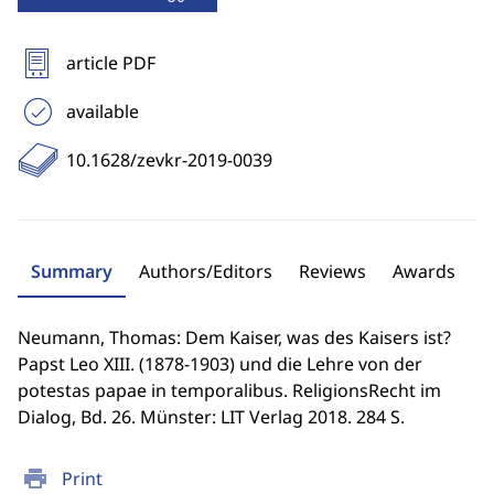
article PDF
available
10.1628/zevkr-2019-0039
Summary
Authors/Editors
Reviews
Awards
Neumann, Thomas: Dem Kaiser, was des Kaisers ist?
Papst Leo XIII. (1878-1903) und die Lehre von der
potestas papae in temporalibus. ReligionsRecht im
Dialog, Bd. 26. Münster: LIT Verlag 2018. 284 S.
print
Print