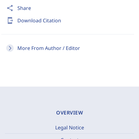
share
Share
send_to_mobile
Download Citation
More From Author / Editor
OVERVIEW
Legal Notice