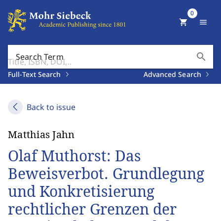
0
shopping_cart
menu
search
Search Term
Full-Text Search
Advanced Search
Back to issue
Matthias Jahn
Olaf Muthorst: Das
Beweisverbot. Grundlegung
und Konkretisierung
rechtlicher Grenzen der