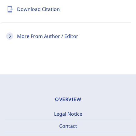
send_to_mobile
Download Citation
More From Author / Editor
OVERVIEW
Legal Notice
Contact