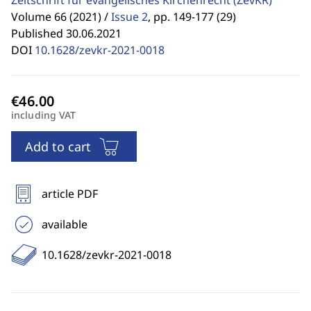
Zeitschrift für evangelisches Kirchenrecht
(ZevKR)
Volume 66 (2021) /
Issue 2
,
pp. 149-177 (29)
Published 30.06.2021
DOI
10.1628/zevkr-2021-0018
including VAT
Add to cart
article PDF
available
10.1628/zevkr-2021-0018