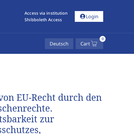
Access via institution
account_circle
Login
Shibboleth Access
0
Deutsch
Cart
von EU‑Recht durch den
schenrechte.
tsbarkeit zur
sschutzes,