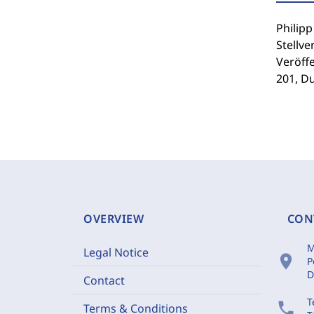
Philip
Stellve
Veröffe
201, Du
OVERVIEW
CON
M
Legal Notice
location_on
P
D
Contact
T
phone
Terms & Conditions