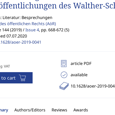
öffentlichungen des Walther-Sc
n: Literatur: Besprechungen
des öffentlichen Rechts
(AöR)
 144 (2019) /
Issue 4
,
pp. 668-672 (5)
hed 07.07.2020
.1628/aoer-2019-0041
article PDF
ng VAT
available
 to cart
10.1628/aoer-2019-004
ary
Authors/Editors
Reviews
Awards