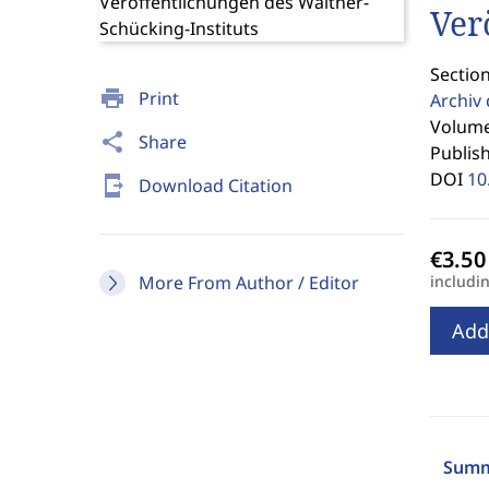
Ver
Sectio
print
Print
Archiv 
Volume
share
Share
Publis
DOI
10
send_to_mobile
Download Citation
More From Author / Editor
includi
Add
Summ