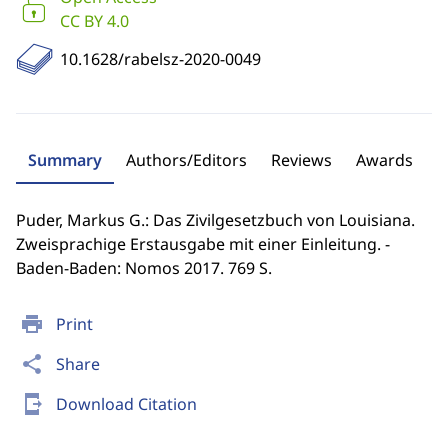
CC BY 4.0
10.1628/rabelsz-2020-0049
Summary
Authors/Editors
Reviews
Awards
Puder, Markus G.: Das Zivilgesetzbuch von Louisiana.
Zweisprachige Erstausgabe mit einer Einleitung. -
Baden-Baden: Nomos 2017. 769 S.
print
Print
share
Share
send_to_mobile
Download Citation