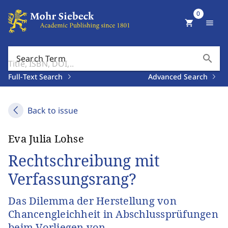
0
shopping_cart
menu
search
Search Term
Full-Text Search
Advanced Search
Back to issue
Eva Julia Lohse
Rechtschreibung mit
Verfassungsrang?
Das Dilemma der Herstellung von
Chancengleichheit in Abschlussprüfungen
beim Vorliegen von