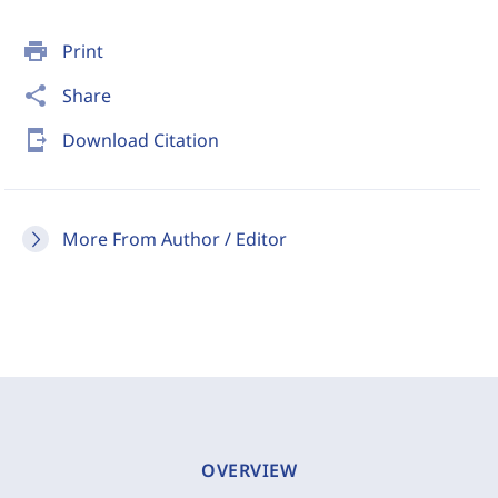
print
Print
share
Share
send_to_mobile
Download Citation
More From Author / Editor
OVERVIEW